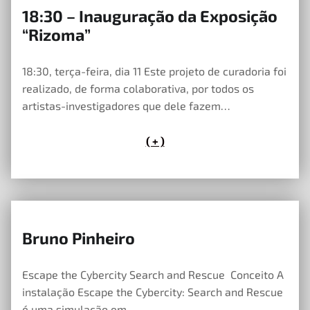
18:30 – Inauguração da Exposição
23 de Maio, 2023
“Rizoma”
18:30, terça-feira, dia 11 Este projeto de curadoria foi
realizado, de forma colaborativa, por todos os
artistas-investigadores que dele fazem…
( + )
Bruno Pinheiro
23 de Maio, 2023
Escape the Cybercity Search and Rescue Conceito A
instalação Escape the Cybercity: Search and Rescue
é uma simulação em…