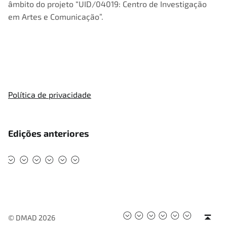
âmbito do projeto “UID/04019: Centro de Investigação
em Artes e Comunicação”.
Política de privacidade
Edições anteriores
#DMAD2025
#DMAD2024
#DMAD2023
#DMAD2022
#DMAD2020
#DMAD2019
#DMAD2025
#DMAD2024
#DMAD2023
#DMAD2022
#DMAD202
#DMAD2
Back to top ↑
© DMAD 2026