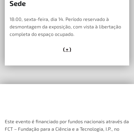
23 de Maio, 2023
Sede
18:00, sexta-feira, dia 14. Período reservado à
desmontagem da exposição, com vista à libertação
completa do espaço ocupado.
( + )
Este evento é financiado por fundos nacionais através da
FCT – Fundação para a Ciência e a Tecnologia, I.P., no