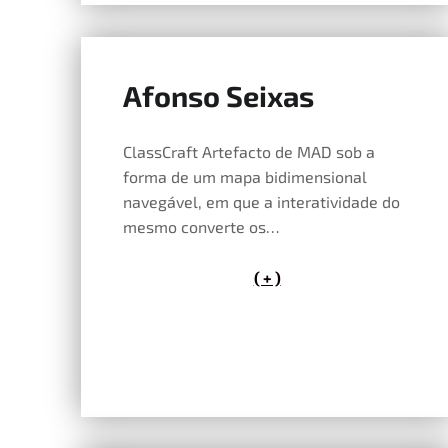
Afonso Seixas
14 de Maio, 2026
ClassCraft Artefacto de MAD sob a
forma de um mapa bidimensional
navegável, em que a interatividade do
mesmo converte os…
( + )