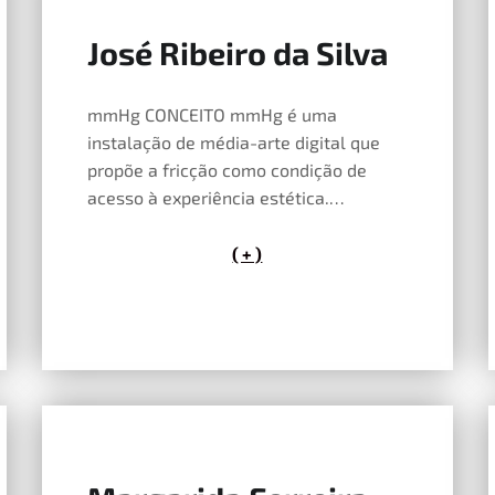
José Ribeiro da Silva
14 de Maio, 2026
mmHg CONCEITO mmHg é uma
instalação de média-arte digital que
propõe a fricção como condição de
acesso à experiência estética.…
( + )