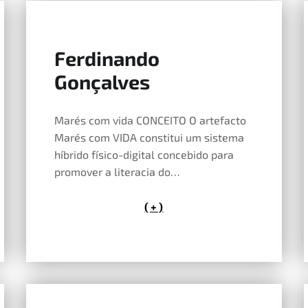
Ferdinando
14 de Maio, 2026
Gonçalves
Marés com vida CONCEITO O artefacto
Marés com VIDA constitui um sistema
híbrido físico-digital concebido para
promover a literacia do…
( + )