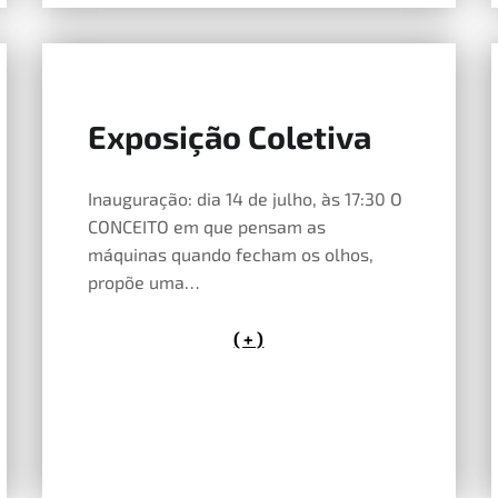
Exposição Coletiva
14 de Maio, 2026
Inauguração: dia 14 de julho, às 17:30 O
CONCEITO em que pensam as
máquinas quando fecham os olhos,
propõe uma…
( + )