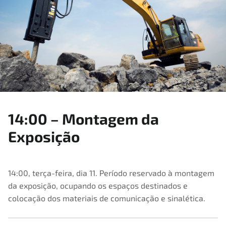
14:00 – Montagem da
Exposição
14:00, terça-feira, dia 11. Período reservado à montagem
da exposição, ocupando os espaços destinados e
11
,
2023
,
23 de Maio, 2023
Exposição
colocação dos materiais de comunicação e sinalética.