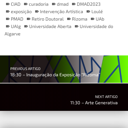
CIAD
curadoria
dmad
DMAD2023
exposição
Intervenção Artística
Loulé
PMAD
Retiro Doutoral
Rizoma
UAb
UAlg
Universidade Aberta
Universidade do
Algarve
Skip back to main navigation
Post navigation
PREVIOUS ARTIGO
18:30 – Inauguração da Exposição “Rizoma”
NEXT ARTIGO
11:30 – Arte Generativa