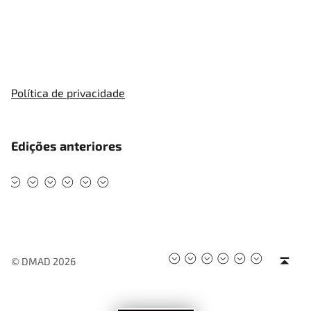
Política de privacidade
Edições anteriores
#DMAD2025
#DMAD2024
#DMAD2023
#DMAD2022
#DMAD2020
#DMAD2019
#DMAD2025
#DMAD2024
#DMAD2023
#DMAD2022
#DMAD202
#DMAD2
Back to top ↑
© DMAD 2026