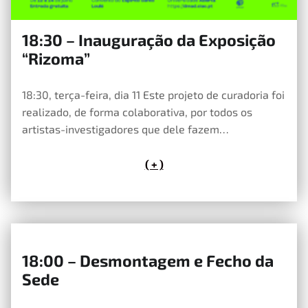
18:30 – Inauguração da Exposição
23 de Maio, 2023
“Rizoma”
18:30, terça-feira, dia 11 Este projeto de curadoria foi
realizado, de forma colaborativa, por todos os
artistas-investigadores que dele fazem…
( + )
18:00 – Desmontagem e Fecho da
23 de Maio, 2023
Sede