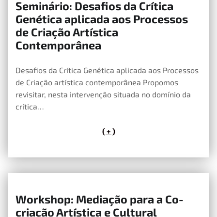
Seminário: Desafios da Crítica
13 de Maio, 2026
Genética aplicada aos Processos
de Criação Artística
Contemporânea
Desafios da Crítica Genética aplicada aos Processos
de Criação artística contemporânea Propomos
revisitar, nesta intervenção situada no domínio da
crítica…
( + )
Workshop: Mediação para a Co-
13 de Maio, 2026
criação Artística e Cultural