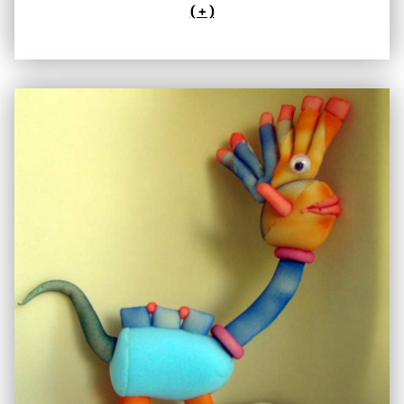
( + )