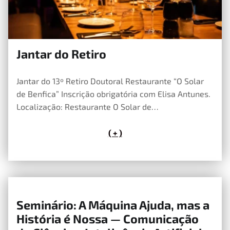
Jantar do Retiro
12 de Maio, 2026
Jantar do 13º Retiro Doutoral Restaurante “O Solar
de Benfica” Inscrição obrigatória com Elisa Antunes.
Localização: Restaurante O Solar de…
( + )
Seminário: A Máquina Ajuda, mas a
11 de Maio, 2026
História é Nossa — Comunicação