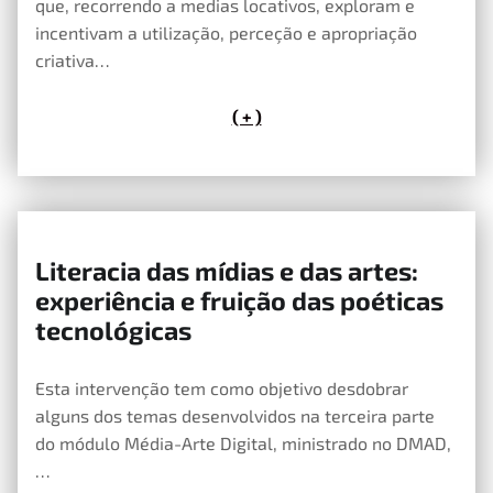
que, recorrendo a medias locativos, exploram e
incentivam a utilização, perceção e apropriação
criativa…
( + )
Literacia das mídias e das artes:
4 de Maio, 2020
experiência e fruição das poéticas
tecnológicas
Esta intervenção tem como objetivo desdobrar
alguns dos temas desenvolvidos na terceira parte
do módulo Média-Arte Digital, ministrado no DMAD,
…