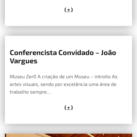
( + )
Conferencista Convidado – João
4 de Maio, 2020
Vargues
Museu Zer0 A criação de um Museu – introito As
artes visuais, sendo por excelência uma área de
trabalho sempre…
( + )