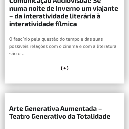
Comunicação Audiovisual: Se
25 de Maio, 2020
numa noite de Inverno um viajante
– da interatividade literária à
interatividade fílmica
O fascínio pela questão do tempo e das suas
possíveis relações com o cinema e com a literatura
são o…
( + )
Arte Generativa Aumentada –
21 de Maio, 2020
Teatro Generativo da Totalidade