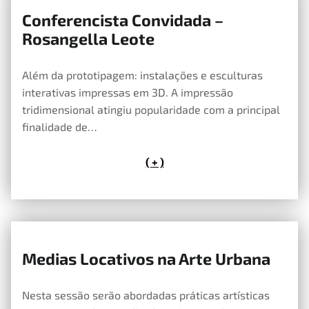
Conferencista Convidada –
10 de Maio, 2020
Rosangella Leote
Além da prototipagem: instalações e esculturas
interativas impressas em 3D. A impressão
tridimensional atingiu popularidade com a principal
finalidade de…
( + )
Medias Locativos na Arte Urbana
10 de Maio, 2020
Nesta sessão serão abordadas práticas artísticas