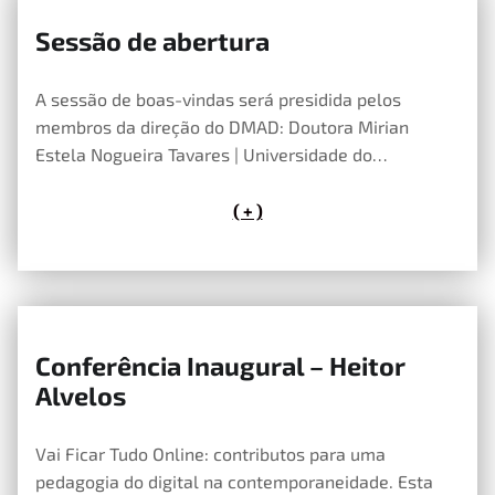
Sessão de abertura
27 de Maio, 2020
A sessão de boas-vindas será presidida pelos
membros da direção do DMAD: Doutora Mirian
Estela Nogueira Tavares | Universidade do…
( + )
Conferência Inaugural – Heitor
25 de Maio, 2020
Alvelos
Vai Ficar Tudo Online: contributos para uma
pedagogia do digital na contemporaneidade. Esta