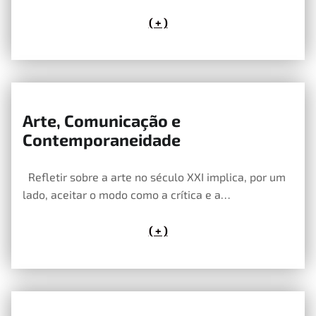
( + )
Arte, Comunicação e
21 de Maio, 2020
Contemporaneidade
Refletir sobre a arte no século XXI implica, por um
lado, aceitar o modo como a crítica e a…
( + )