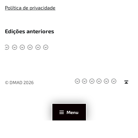
Política de privacidade
Edições anteriores
#DMAD2025
#DMAD2024
#DMAD2023
#DMAD2022
#DMAD2020
#DMAD2019
#DMAD2025
#DMAD2024
#DMAD2023
#DMAD2022
#DMAD202
#DMAD2
Back to top ↑
© DMAD 2026
Menu