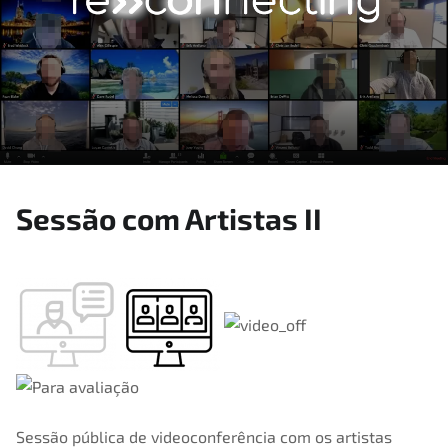
Sessão com Artistas II
2020
,
22
,
10 de Maio, 2020
Exposição2020
Sessão pública de videoconferência com os artistas