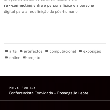
re>>connecting
entre a persona física e a persona
digital para a redefinição do pós-humano.
arte
artefactos
computacional
exposição
online
projeto
Skip back to main navigation
Post navigation
PREVIOUS ARTIGO
Conferencista Convidada – Rosangella Leote