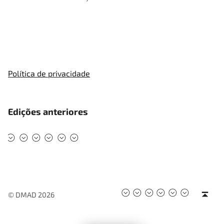
Política de privacidade
Edições anteriores
#DMAD2025
#DMAD2024
#DMAD2023
#DMAD2022
#DMAD2020
#DMAD2019
#DMAD2025
#DMAD2024
#DMAD2023
#DMAD2022
#DMAD202
#DMAD2
Back to top ↑
© DMAD 2026