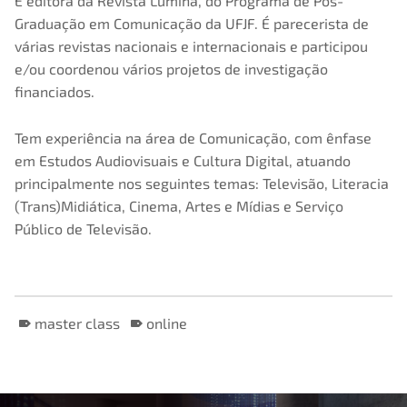
É editora da Revista Lumina, do Programa de Pós-
Graduação em Comunicação da UFJF. É parecerista de
várias revistas nacionais e internacionais e participou
e/ou coordenou vários projetos de investigação
financiados.
Tem experiência na área de Comunicação, com ênfase
em Estudos Audiovisuais e Cultura Digital, atuando
principalmente nos seguintes temas: Televisão, Literacia
(Trans)Midiática, Cinema, Artes e Mídias e Serviço
Público de Televisão.
master class
online
Skip back to main navigation
Post navigation