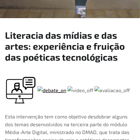
Literacia das mídias e das
artes: experiência e fruição
das poéticas tecnológicas
2020
,
23
,
4 de Maio, 2020
MasterClasses2020
Esta intervenção tem como objetivo desdobrar alguns
dos temas desenvolvidos na terceira parte do módulo
Média-Arte Digital, ministrado no DMAD, que trata das
transformações socioculturais e estéticas decorrentes