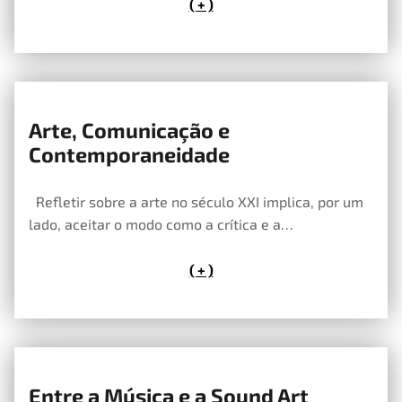
( + )
Arte, Comunicação e
21 de Maio, 2020
Contemporaneidade
Refletir sobre a arte no século XXI implica, por um
lado, aceitar o modo como a crítica e a…
( + )
Entre a Música e a Sound Art