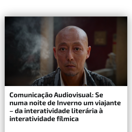
Comunicação Audiovisual: Se
25 de Maio, 2020
numa noite de Inverno um viajante
– da interatividade literária à
interatividade fílmica