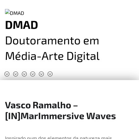
DMAD
Doutoramento em
Média-Arte Digital
#DMAD2025
#DMAD2024
#DMAD2023
#DMAD2022
#DMAD2020
#DMAD2019
Vasco Ramalho –
[IN]MarImmersive Waves
Inspirado num dos elementos da natureza mais