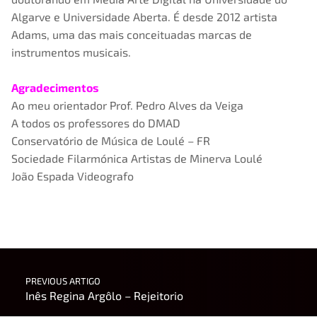
Algarve e Universidade Aberta. É desde 2012 artista
Adams, uma das mais conceituadas marcas de
instrumentos musicais.
Agradecimentos
Ao meu orientador Prof. Pedro Alves da Veiga
A todos os professores do DMAD
Conservatório de Música de Loulé – FR
Sociedade Filarmónica Artistas de Minerva Loulé
João Espada Videografo
Skip back to main navigation
Post navigation
PREVIOUS ARTIGO
Inês Regina Argôlo – Rejeitorio