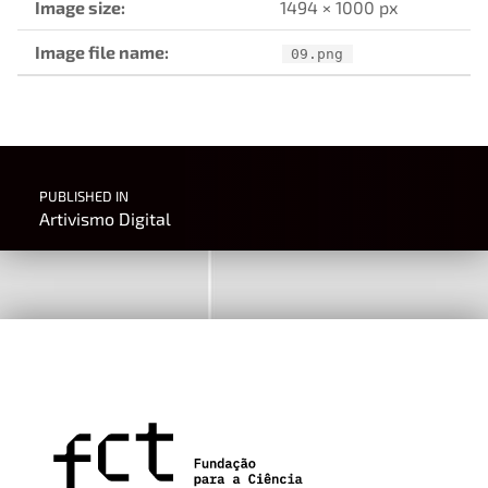
Image size:
1494 × 1000 px
Image file name:
09.png
Post navigation
PUBLISHED IN
Artivismo Digital