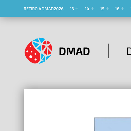
RETIRO #DMAD2026
13
14
15
16
DMAD