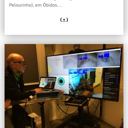
Pelourinho), em Óbidos.…
( + )