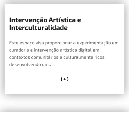
Intervenção Artística e
29 de Abril, 2019
Interculturalidade
Este espaço visa proporcionar a experimentação em
curadoria e intervenção artística digital em
contextos comunitários e culturalmente ricos,
desenvolvendo um…
( + )