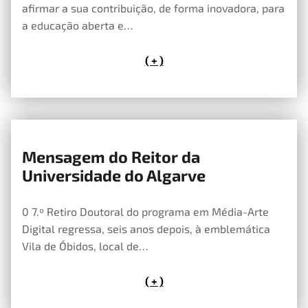
afirmar a sua contribuição, de forma inovadora, para
a educação aberta e…
( + )
Mensagem do Reitor da
5 de Junho, 2019
Universidade do Algarve
0 7.º Retiro Doutoral do programa em Média-Arte
Digital regressa, seis anos depois, à emblemática
Vila de Óbidos, local de…
( + )