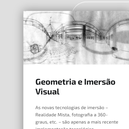
Geometria e Imersão
24 de Abril, 2019
Visual
As novas tecnologias de imersão –
Realidade Mista, fotografia a 360-
graus, etc. – são apenas a mais recente
implementação tecnológica…