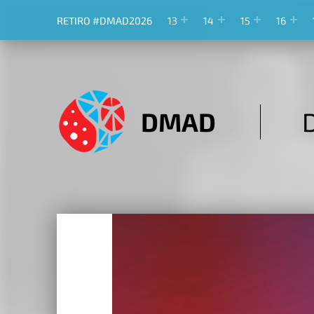
RETIRO #DMAD2026
13
14
15
16
DMAD