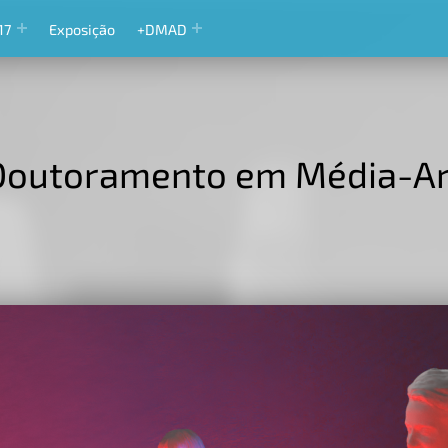
17
Exposição
+DMAD
Doutoramento em Média-Art