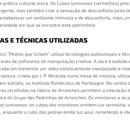
a prática cultural única. Os Cubos luminosos (vermelhos) pro
gente, mas também criar a sensação de desconforto junto do 
estabelecer um ambiente intimista e de desconforto, mais um
ariedade em que se encontra este património.
AS E TÉCNICAS UTILIZADAS
tico “Pedras que Gritam” utiliza tecnologias audiovisuais e técn
ravés de softwares de manipulação criativa. A obra é exibida 
cada um transmite um vídeo esteticamente manipulado e ins
a sonora, criada por J. P. Miranda numa mesa de mistura, utiliz
m estúdio, no Instituto Politécnico de Portalegre. No centro 
as recolhidas na ribeira de Arronches permitem a interação d
nica do Grupo das Pedrinhas de Arronches. Os monitores e as 
os luminosos: os cubos dos monitores emitem luz vermelha, 
, enquanto o cubo das pedras emite luz azul, remetendo à rib