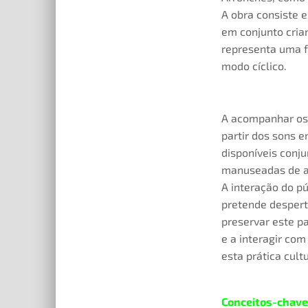
A obra consiste 
em conjunto cria
representa uma fa
modo cíclico.
A acompanhar os v
partir dos sons e
disponíveis conj
manuseadas de ac
A interação do pú
pretende despert
preservar este pa
e a interagir co
esta prática cultu
Conceitos-chave