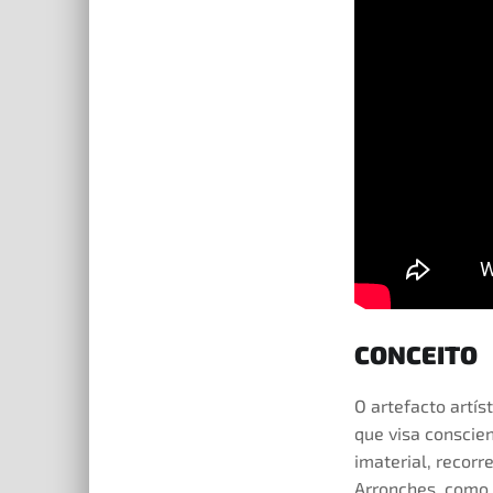
CONCEITO
O artefacto artí
que visa conscien
imaterial, recorr
Arronches, como