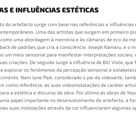
AS E INFLUÊNCIAS ESTÉTICAS
o do artefacto surge com base nas referências e influências 
contemporâneos. Uma das artistas que surgem em primeiro pl
te como uma abordagem à memória e às câmaras de eco da me
back de padrões que cria a consciência. Joseph Kamaru, e o 
o um meio sensorial para manifestar interpretações sociais, 
uas criações. De seguida surge a influência de Bill Viola, que 
a explorar os fenómenos da percepção sensorial e estabele
cimento. Nam June Paik, considerado o pai da videoarte, tam
m como referência, as suas videoinstalações de caráter artiv
ara a estética e discurso da obra. Por último as obras de Ya
uma papel importante no desenvolvimento do artefacto, a f
 nas suas instalações através da cor influenciaram algumas o