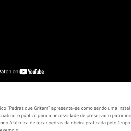
stico “Pedras que Gritam” apresenta-se como sendo uma instal
cializar o público para a necessidade de preservar o patrimón
endo à técnica de tocar pedras da ribeira praticada pelo Grup
 exemplo.