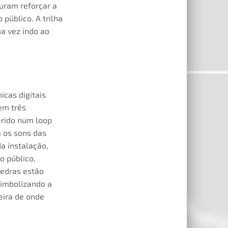
curam reforçar a
público. A trilha
a vez indo ao
icas digitais
em três
erido num loop
a os sons das
da instalação,
o público,
pedras estão
simbolizando a
eira de onde