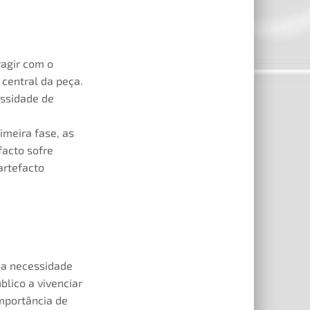
ragir com o
central da peça.
essidade de
meira fase, as
facto sofre
artefacto
a a necessidade
blico a vivenciar
mportância de