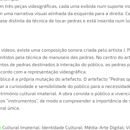
em três peças videográficas, cada uma exibida num suporte i
m uma narrativa visual alinhada da esquerda para a direita. C
se distinta da técnica de tocar pedras e está inserida num lo
ídeos, existe uma composição sonora criada pelo artista J. P
mitidos pela técnica de manuseio das pedras. No centro do ar
untos de pedras destinados à interação do público, as pedras 
ordo com a representação videográfica.
blico é a própria mutação do artefacto. O artefacto “Pedras q
ar a curiosidade e sensibilidade do público para a necessida
trimónio cultural imaterial. A obra convida o público a vivenc
m os “instrumentos”, de modo a compreender a importância de
ral única.
:
Cultural Imaterial; Identidade Cultural; Média-Arte Digital; V