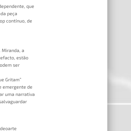
ndependente, que
ada peça
op contínuo, de
. Miranda, a
tefacto, estão
podem ser
ue Gritam”
de emergente de
iar uma narrativa
 salvaguardar
ideoarte