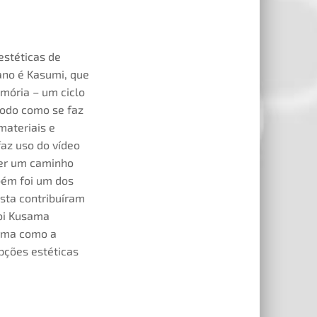
estéticas de
ano é Kasumi, que
mória – um ciclo
modo como se faz
materiais e
faz uso do vídeo
cer um caminho
bém foi um dos
ista contribuíram
yoi Kusama
orma como a
pções estéticas