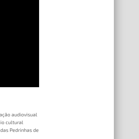
ação audiovisual
io cultural
o das Pedrinhas de