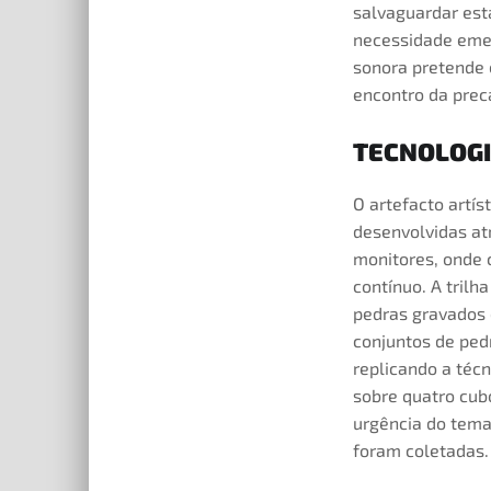
salvaguardar est
necessidade emer
sonora pretende 
encontro da prec
TECNOLOGI
O artefacto artís
desenvolvidas at
monitores, onde 
contínuo. A trilh
pedras gravados e
conjuntos de pedr
replicando a téc
sobre quatro cub
urgência do tema
foram coletadas.