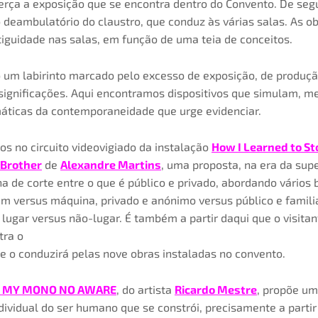
cerça a exposição que se encontra dentro do Convento. De seg
 deambulatório do claustro, que conduz às várias salas. As o
tiguidade nas salas, em função de uma teia de conceitos.
o um labirinto marcado pelo excesso de exposição, de produçã
significações. Aqui encontramos dispositivos que simulam, m
ticas da contemporaneidade que urge evidenciar.
os no circuito videovigiado da instalação
How I Learned to St
 Brother
de
Alexandre Martins
, uma proposta, na era da sup
a de corte entre o que é público e privado, abordando vários
m versus máquina, privado e anónimo versus público e familia
 lugar versus não-lugar. É também a partir daqui que o visitan
tra o
ue o conduzirá pelas nove obras instaladas no convento.
] MY MONO NO AWARE
, do artista
Ricardo Mestre
, propõe um
dividual do ser humano que se constrói, precisamente a partir