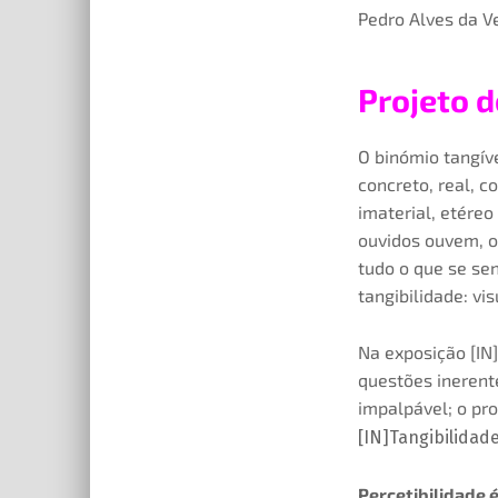
Pedro Alves da V
Projeto d
O binómio tangíve
concreto, real, c
imaterial, etéreo
ouvidos ouvem, o
tudo o que se se
tangibilidade: vi
Na exposição [IN]
questões inerente
impalpável; o pro
[IN]Tangibilidade
Percetibilidade
é