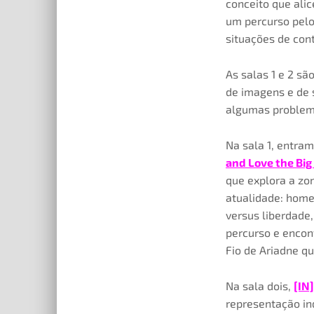
conceito que ali
um percurso pelo
situações de con
As salas 1 e 2 sã
de imagens e de 
algumas problemá
Na sala 1, entram
and Love the Big
que explora a zon
atualidade: home
versus liberdade,
percurso e encon
Fio de Ariadne q
Na sala dois,
[IN
representação in