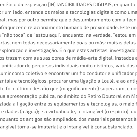
genético da exposição [IN]TANGIBILIDADES DIGITAIS, enquanto
or um lado, entende os meios e tecnologias digitais como um
al, mas por outro permite que o deslumbramento com a tecn
enfraquecer o relacionamento humano de proximidade. Este uni
não toca”, de “estou aqui”, enquanto, na verdade, “estou em 
ortas, nem todas necessariamente boas ou más: muitas delas
ploração e investigação. É o que estes artistas, investigado
s trazem com as suas obras de média-arte digital. Instados 
l unificador de percursos individuais muito distintos, variados
sumir como coletivo e encontrar um fio condutor e unificador 
ntais e tecnológicos, procurar uma ligação a Loulé, e ao ant
ste foi o último desafio que (magnificamente) superaram, e n
a apresentação pública, no âmbito do Retiro Doutoral em Mé
elada a ligação entre os equipamentos e tecnologias, o meio fí
 e dados (a água); e a virtualidade, o intangível (o espírito), 
enquanto os antigos são ampliados: dos materiais passamos às
angível torna-se imaterial e o intangível é consubstanciado.