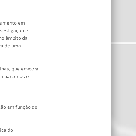
oramento em
nvestigação e
 no âmbito da
bra de uma
lhas, que envolve
m parcerias e
ação em função do
ica do