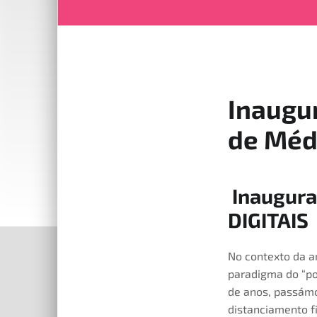
Inaugu
de Médi
Inaugura
DIGITAIS
12 de julho
,
3 de Abril, 2022
2022
,
Exposição
,
Obras
No contexto da a
paradigma do “por
de anos, passámo
distanciamento f