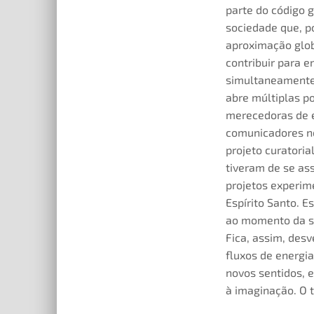
parte do código 
sociedade que, p
aproximação glob
contribuir para 
simultaneamente “
abre múltiplas p
merecedoras de ex
comunicadores no
projeto curatoria
tiveram de se as
projetos experime
Espírito Santo. E
ao momento da su
Fica, assim, desv
fluxos de energia
novos sentidos, 
à imaginação. O t