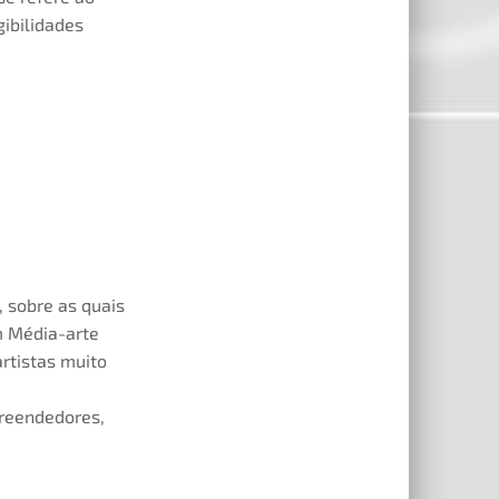
gibilidades
, sobre as quais
m Média-arte
artistas muito
preendedores,