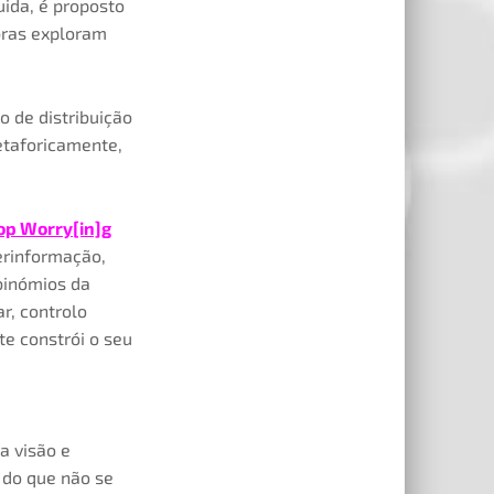
uida, é proposto
bras exploram
o de distribuição
etaforicamente,
op Worry[in]g
erinformação,
 binómios da
r, controlo
te constrói o seu
a visão e
 do que não se