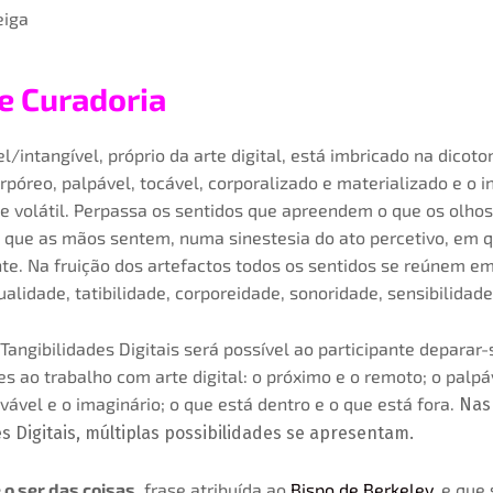
eiga
e Curadoria
l/intangível, próprio da arte digital, está imbricado na dicoto
orpóreo, palpável, tocável, corporalizado e materializado e o i
 e volátil. Perpassa os sentidos que apreendem o que os olho
 que as mãos sentem, numa sinestesia do ato percetivo, em q
nte. Na fruição dos artefactos todos os sentidos se reúnem e
sualidade, tatibilidade, corporeidade, sonoridade, sensibilidade
Tangibilidades Digitais será possível ao participante deparar
s ao trabalho com arte digital: o próximo e o remoto; o palpá
vável e o imaginário; o que está dentro e o que está fora.
Nas
s Digitais,
múltiplas possibilidades se apresentam.
 o ser das coisas
, frase atribuída ao
Bispo de Berkeley
, e que