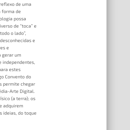
 reflexo de uma
a forma de
ologia possa
verso de “toca” e
todo o lado”,
 desconhecidas e
res e
a gerar um
 e independentes,
para estes
igo Convento do
os permite chegar
dia-Arte Digital.
sico (a terra); os
que adquirem
 ideias, do toque