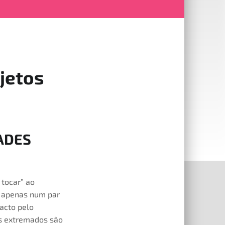
jetos
DADES
 tocar” ao
 e apenas num par
acto pelo
es extremados são