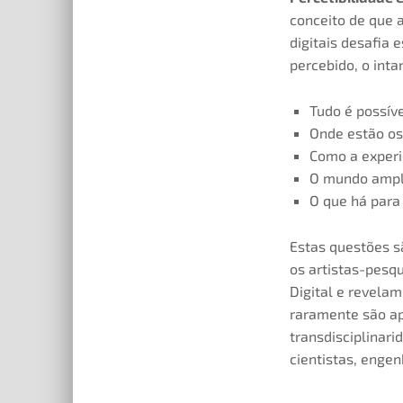
conceito de que a
digitais desafia 
percebido, o inta
Tudo é possíve
Onde estão os
Como a experi
O mundo ampli
O que há para
Estas questões s
os artistas-pesq
Digital e revelam
raramente são ap
transdisciplinar
cientistas, engen